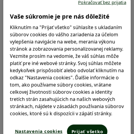
Pokračovať bez prijatia
Ako alkohol ovplyvňuje stav pečene
Vaše súkromie je pre nás dôležité
Kliknutím na "Prijať všetko" súhlasíte s ukladaním
súborov cookies do vášho zariadenia za účelom
vylepšenia navigácie na webe, merania výkonu
Starostlivosť o pečeň
stránok a zobrazovania personalizovanej reklamy.
Vezmite prosím na vedomie, že váš súhlas môže
platiť pre iné webové stránky. Svoj súhlas môžete
kedykoľvek prispôsobiť alebo odvolať kliknutím na
odkaz "Nastavenia cookies". Ďalšie informácie o
tom, ako používame súbory cookies, vrátane
celkovej životnosti súborov cookies a identity
tretích strán zasahujúcich na našich webových
stránkach, nájdete v zásadách používania súborov
cookies, ktoré sú k dispozícii v zápätí stránky.
Nastavenia cookies
Prijať všetko