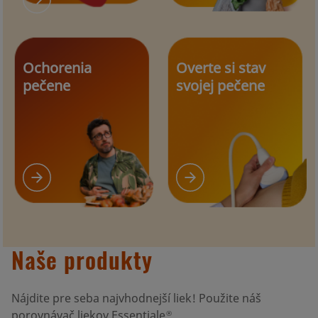
Ochorenia
Overte si stav
pečene
svojej pečene
Naše produkty
Nájdite pre seba najvhodnejší liek! Použite náš
porovnávač liekov Essentiale
.
®