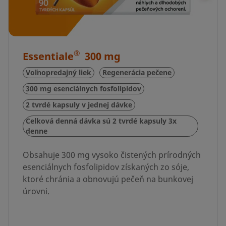
®
Essentiale
300 mg
Voľnopredajný liek
Regenerácia pečene
300 mg esenciálnych fosfolipidov
2 tvrdé kapsuly v jednej dávke
Celková denná dávka sú 2 tvrdé kapsuly 3x
denne
Obsahuje 300 mg vysoko čistených prírodných
esenciálnych fosfolipidov získaných zo sóje,
ktoré chránia a obnovujú pečeň na bunkovej
úrovni.