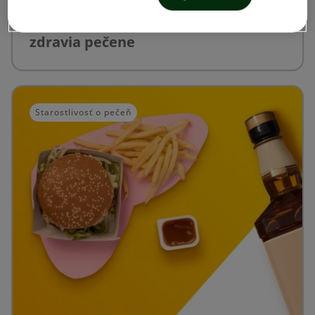
Každodenné návyky pre podporu
zdravia pečene
Starostlivosť o pečeň