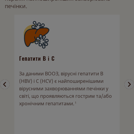
печінки.
Гепатити В і С
А
За даними ВООЗ, вірусні гепатити В
П
е
(HBV) і С (HCV) є найпоширенішими
з
вірусними захворюваннями печінки у
а
світі, що проявляються гострим та/або
н
хронічним гепатитами.
п
1