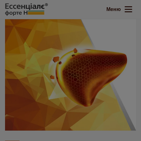
Закрити
Меню
Головна
Ваша печінка
Захворювання печінки
®
Ессенціалє
форте Н
Перевірте свою печінку