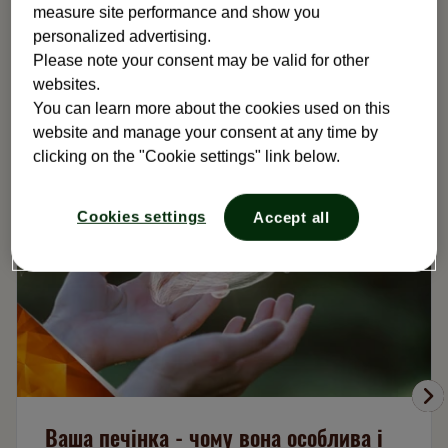
measure site performance and show you
personalized advertising.
Печінка виконує багато різних функцій,
Please note your consent may be valid for other
необхідних для нормальної роботи організму.
websites.
You can learn more about the cookies used on this
website and manage your consent at any time by
clicking on the "Cookie settings" link below.
Cookies settings
Accept all
Ваша печінка - чому вона особлива і