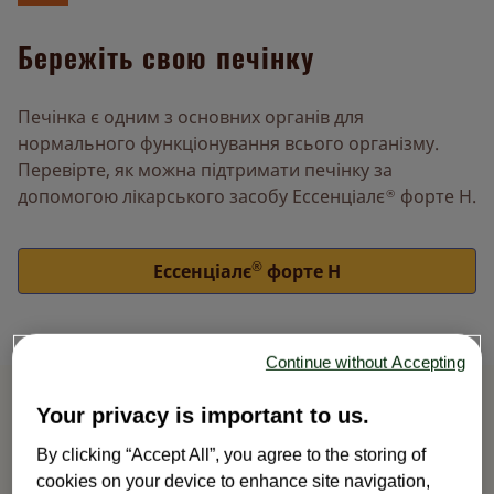
Бережіть свою печінку
Печінка є одним з основних органів для
нормального функціонування всього організму.
Перевірте, як можна підтримати печінку за
допомогою лікарського засобу Ессенціалє
форте Н.
®
®
Ессенціалє
форте Н
Continue without Accepting
Your privacy is important to us.
By clicking “Accept All”, you agree to the storing of
cookies on your device to enhance site navigation,
Дізнайтеся більше про свою печінку