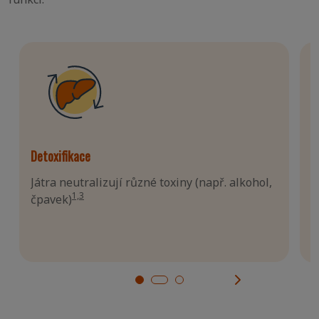
Detoxifikace
T
Játra neutralizují různé toxiny (např. alkohol,
J
1,3
čpavek)
t