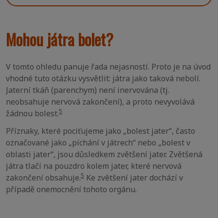
Mohou játra bolet?
V tomto ohledu panuje řada nejasností. Proto je na úvod
vhodné tuto otázku vysvětlit: játra jako taková nebolí.
Jaterní tkáň (parenchym) není inervována (tj.
neobsahuje nervová zakončení), a proto nevyvolává
5
žádnou bolest.
Příznaky, které pociťujeme jako „bolest jater“, často
označované jako „píchání v játrech“ nebo „bolest v
oblasti jater“, jsou důsledkem zvětšení jater. Zvětšená
játra tlačí na pouzdro kolem jater, které nervová
5
zakončení obsahuje.
Ke zvětšení jater dochází v
případě onemocnění tohoto orgánu.