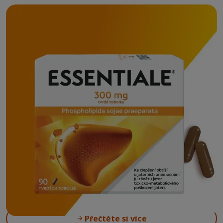
Urychlete regeneraci jater pomocí
®
Essentiale
300 mg
Kde koupit
Přečtěte si více