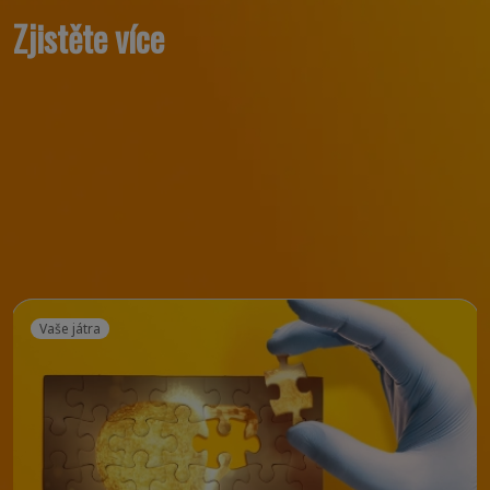
Zjistěte více
Vaše játra