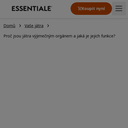
Koupit nyní
®
Domů
Vaše játra
Léčivé přípravky Essentiale
Proč jsou játra výjimečným orgánem a jaká je jejich funkce?
Články
Naše hodnoty
Proč jsou játra výjimečným
orgánem a jaká je jejich
funkce?