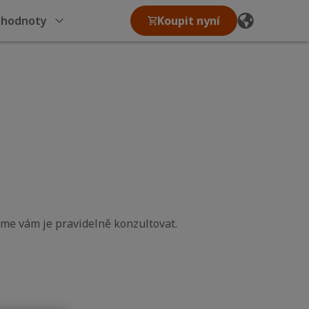
 hodnoty
Koupit nyní
me vám je pravidelně konzultovat.