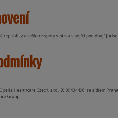
novení
é republiky a veškeré spory s ní související podléhají jurisd
podmínky
pella Healthcare Czech, s.r.o., IČ 09434496, se sídlem Praha
are Group.