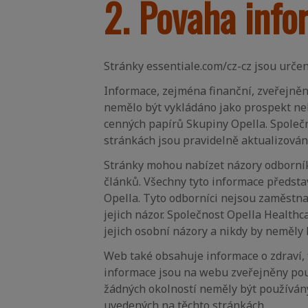
2. Povaha info
Stránky essentiale.com/cz-cz jsou určen
Informace, zejména finanční, zveřejně
nemělo být vykládáno jako prospekt neb
cenných papírů Skupiny Opella. Společn
stránkách jsou pravidelně aktualizován
Stránky mohou nabízet názory odborníků
článků. Všechny tyto informace předst
Opella. Tyto odborníci nejsou zaměstna
jejich názor. Společnost Opella Health
jejich osobní názory a nikdy by neměly
Web také obsahuje informace o zdraví, 
informace jsou na webu zveřejněny pouz
žádných okolností neměly být používán
uvedených na těchto stránkách.