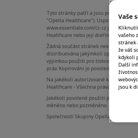
Tyto stránky patří a jsou provozovány s
Vaše s
"Opella Healthcare"). Uspořádání a ka
www.essentiale.com/cz-cz jsou chráněn
Kliknutí
Healthcare nebo její dceřiné společnost
vašeho z
stránek 
Žádná součást stránek nesmí být kopí
že váš s
distribuována jakýmkoli způsobem, na 
kdykoli 
výjimkou použití pro tiskové požadavky
Další in
práv. Kopírování je povoleno pouze pro
životnos
Na jakékoli autorizované kopii celého o
webových
Healthcare - Všechna práva vyhrazena“
jsou k di
Jakékoli povolené použití položek skl
měněno nebo pozměněno.
Společnosti Skupiny Opella si vyhrazují