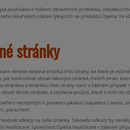
yla používána k hlášení zdravotních problémů, nežádoucích
nebo lékařských otázek týkajících se produktů Opella. Ve vš
iné stránky
are nenese webová stránka třetí strany, ke které je možné
ak kontrolovat obsah takových stránek třetích stran, které 
to stránkou a stránkou třetí strany navíc v žádném případě
bsah těchto stránek, a zejména použití, které z nich lze uč
opatření nezbytných k prevenci jakékoli napadení z webu, 
ým „parazitem“.
textové odkazy na naše stránky. Takovéto odkazy by neměly
la Healthcare. Společnost Opella Healthcare v žádném pří