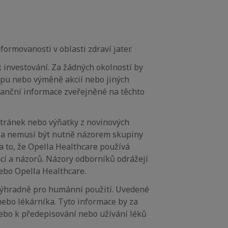
ormovanosti v oblasti zdraví jater.
investování. Za žádných okolností by
upu nebo výměně akcií nebo jiných
nanční informace zveřejněné na těchto
stránek nebo výňatky z novinových
i a nemusí být nutně názorem skupiny
 to, že Opella Healthcare používá
cí a názorů. Názory odborníků odrážejí
ebo Opella Healthcare.
 výhradně pro humánní použití. Uvedené
ebo lékárníka. Tyto informace by za
ebo k předepisování nebo užívání léků