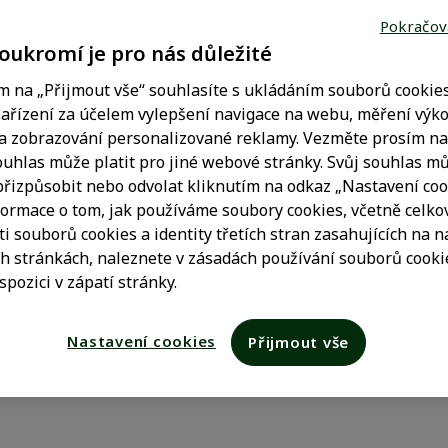
Pokračova
polečností Opella Healthcare Czech, s.r.o. patřící do skupin
oukromí je pro nás důležité
ždý prvek včetně ochranných známek, log a název domén, zo
y současnými zákony o duševním vlastnictví a patří francou
m na „Přijmout vše“ souhlasíte s ukládáním souborů cookie
i (dále jen "Skupina Opella"), nebo je jejich použití předmě
ařízení za účelem vylepšení navigace na webu, měření výk
a zobrazování personalizované reklamy. Vezměte prosím na
rována, reprodukována, měněna, upravována, stahována, d
ouhlas může platit pro jiné webové stránky. Svůj souhlas m
jakémkoli médiu, zcela nebo částečně, bez předchozího pís
přizpůsobit nebo odvolat kliknutím na odkaz „Nastavení coo
 za podmínky dodržování práv duševního vlastnictví a jakých
formace o tom, jak používáme soubory cookies, včetně celko
 osobní, soukromé, nekomerční použití na vašem osobním po
ti souborů cookies a identity třetích stran zasahujících na n
bsahu stránek nebo jeho části by se mělo objevit následujíc
 stránkách, naleznete v zásadách používání souborů cookie
.
spozici v zápatí stránky.
ádajících se nebo zobrazovaných na těchto stránkách nesmí 
Nastavení cookies
Přijmout vše
 právo podniknout právní kroky proti jakémukoli porušení je