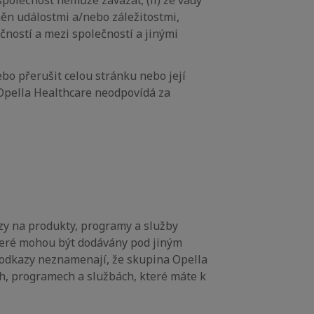
polečnost nemůže zavázat; (ii) že vady
něn událostmi a/nebo záležitostmi,
ností a mezi společností a jinými
bo přerušit celou stránku nebo její
Opella Healthcare neodpovídá za
y na produkty, programy a služby
teré mohou být dodávány pod jiným
é odkazy neznamenají, že skupina Opella
ch, programech a službách, které máte k