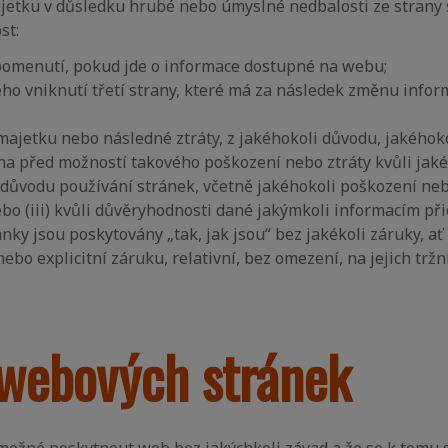
jetku v důsledku hrubé nebo úmyslné nedbalosti ze strany 
st:
pomenutí, pokud jde o informace dostupné na webu;
ného vniknutí třetí strany, které má za následek změnu inf
 majetku nebo následné ztráty, z jakéhokoli důvodu, jakéhok
ána před možností takového poškození nebo ztráty kvůli jak
 důvodu používání stránek, včetně jakéhokoli poškození neb
nebo (iii) kvůli důvěryhodnosti dané jakýmkoli informacím p
nky jsou poskytovány „tak, jak jsou“ bez jakékoli záruky, ať u
ebo explicitní záruku, relativní, bez omezení, na jejich trž
 webových stránek