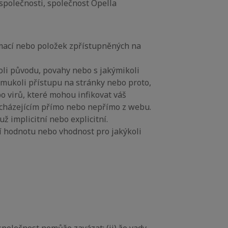
společnosti, společnost Opella
ormací nebo položek zpřístupněných na
oli původu, povahy nebo s jakýmikoli
émukoli přístupu na stránky nebo proto,
o virů, které mohou infikovat váš
řicházejícím přímo nebo nepřímo z webu.
ž implicitní nebo explicitní.
ní hodnotu nebo vhodnost pro jakýkoli