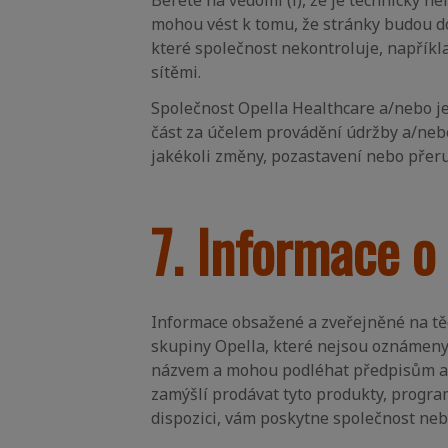
Berete na vědomí (i), že je technicky n
mohou vést k tomu, že stránky budou do
které společnost nekontroluje, napříkl
sítěmi.
Společnost Opella Healthcare a/nebo je
část za účelem provádění údržby a/neb
jakékoli změny, pozastavení nebo přeru
7. Informace o
Informace obsažené a zveřejněné na t
skupiny Opella, které nejsou oznámen
názvem a mohou podléhat předpisům a po
zamýšlí prodávat tyto produkty, progra
dispozici, vám poskytne společnost neb