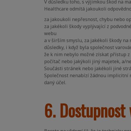
V důsledku toho, s výjimkou škod na ma
Healthcare odmítá jakoukoli odpovědno
za jakoukoli nepřesnost, chybu nebo o
za jakékoli škody vyplývající z podvod
webu
a v širším smyslu, za jakékoli škody na
důsledky, i když byla společnost varov
že k nim nebylo možné získat přístup z
počítač nebo jakýkoli jiný majetek, a/
Součásti stránek nebo jakékoli jiné strá
Společnost nenabízí žádnou implicitní n
daný účel.
6. Dostupnost