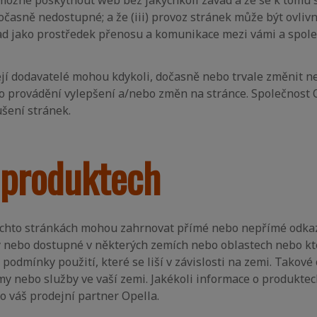
emožné poskytnout web bez jakýchkoli závad a že se k tomu s
časně nedostupné; a že (iii) provoz stránek může být ovliv
ad jako prostředek přenosu a komunikace mezi vámi a společ
jí dodavatelé mohou kdykoli, dočasně nebo trvale změnit ne
o provádění vylepšení a/nebo změn na stránce. Společnost 
šení stránek.
 produktech
ěchto stránkách mohou zahrnovat přímé nebo nepřímé odkaz
y nebo dostupné v některých zemích nebo oblastech nebo k
dmínky použití, které se liší v závislosti na zemi. Takov
my nebo služby ve vaší zemi. Jakékoli informace o produkte
o váš prodejní partner Opella.