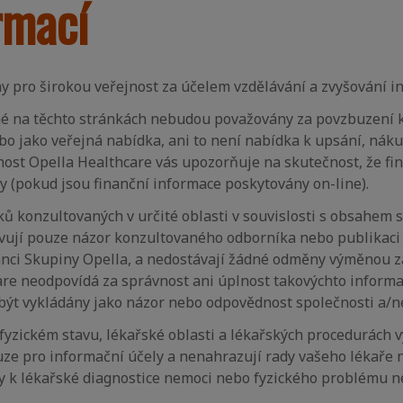
rmací
y pro širokou veřejnost za účelem vzdělávání a zvyšování inf
né na těchto stránkách nebudou považovány za povzbuzení k 
o jako veřejná nabídka, ani to není nabídka k upsání, nák
ost Opella Healthcare vás upozorňuje na skutečnost, že fi
y (pokud jsou finanční informace poskytovány on-line).
 konzultovaných v určité oblasti v souvislosti s obsahem 
avují pouze názor konzultovaného odborníka nebo publikac
nci Skupiny Opella, a nedostávají žádné odměny výměnou za
care neodpovídá za správnost ani úplnost takovýchto informa
 být vykládány jako názor nebo odpovědnost společnosti a/n
fyzickém stavu, lékařské oblasti a lékařských procedurách
e pro informační účely a nenahrazují rady vašeho lékaře n
y k lékařské diagnostice nemoci nebo fyzického problému n