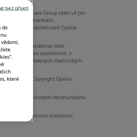
t bez přijetí
y Opella Healthcare Group (dále už jen
brazených na stránkách
zské mateřské společnosti Opella
s do
tem povolení.
onu
 vědomí,
enaturována, přenášena nebo
ůžete
emného souhlasu společnosti, s
kies“.
koli dalších uvedených vlastnických
vé
čítači.
ašich
í prohlášení: „Copyright Opella
s, které
být jakýmkoli způsobem denaturováno,
jich práv duševního vlastnictví.