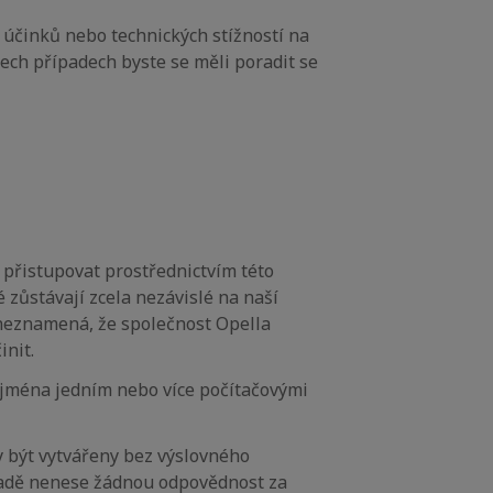
 účinků nebo technických stížností na
ech případech byste se měli poradit se
 přistupovat prostřednictvím této
zůstávají zcela nezávislé na naší
 neznamená, že společnost Opella
init.
zejména jedním nebo více počítačovými
 být vytvářeny bez výslovného
padě nenese žádnou odpovědnost za