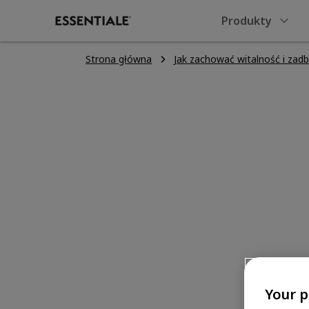
Produkty
Strona główna
Jak zachować witalność i zad
Dobra dieta pomo
wątrobie działać 
Your p