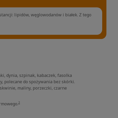
ancji: lipidów, węglowodanów i białek. Z tego
i, dynia, szpinak, kabaczek, fasolka
ry, polecane do spożywania bez skórki.
winie, maliny, porzeczki, czarne
2
armowego.