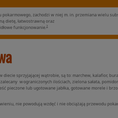
pokarmowego, zachodzi w niej m. in. przemiana wielu subst
ną dietę, łatwostrawną oraz
2
widłowe funkcjonowanie.
wa
ecie sprzyjającej wątrobie, są to: marchew, kalafior, burak
zalecany w ograniczonych ilościach, zielona sałata, pomido
 pieczone lub ugotowane jabłka, gotowane morele i brzosk
awieniu, nie powodują wzdęć i nie obciążają przewodu pok