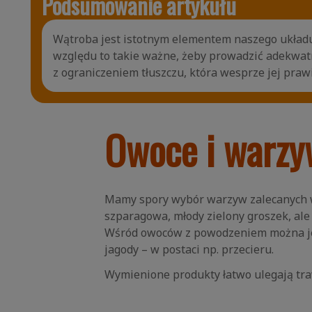
Podsumowanie artykułu
Wątroba jest istotnym elementem naszego układu 
względu to takie ważne, żeby prowadzić adekwat
z ograniczeniem tłuszczu, która wesprze jej pra
Owoce i warzy
Mamy spory wybór warzyw zalecanych w di
szparagowa, młody zielony groszek, ale 
Wśród owoców z powodzeniem można jeść
jagody – w postaci np. przecieru.
Wymienione produkty łatwo ulegają tr