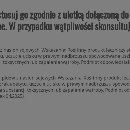
 stosuj go zgodnie z ulotką dołączoną d
zne. W przypadku wątpliwości skonsultuj
w z nasion sojowych. Wskazania: Roślinny produkt leczniczy
etytu, uczucie ucisku w prawym nadbrzuszu spowodowane us
ji toksycznych lub zapalenia wątroby. Podmiot odpowiedzial
lipidów z nasion sojowych. Wskazania: Roślinny produkt le
k: brak apetytu, uczucie ucisku w prawym nadbrzuszu spow
a substancji toksycznych lub zapalenia wątroby. Podmiot od
x 04.2025).