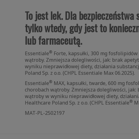
To jest lek. Dla bezpieczeństwa
tylko wtedy, gdy jest to koniec
lub farmaceutą.
®
Essentiale
Forte, kapsułki, 300 mg fosfolipidó
wątroby. Zmniejsza dolegliwości, jak: brak ap
wyniku nieprawidłowej diety, działania substanc
Poland Sp. z o.o. (CHPL Essentiale Max 06.2025).
®
Essentiale
MAX, kapsułki, twarde, 600 mg fosfo
chorobach wątroby. Zmniejsza dolegliwości, ja
wątroby w wyniku nieprawidłowej diety, działani
®
Healthcare Poland Sp. z o.o. (CHPL Essentiale
Ma
MAT-PL-2502197