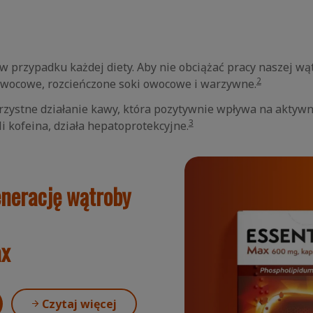
w przypadku każdej diety. Aby nie obciążać pracy naszej wą
2
owocowe, rozcieńczone soki owocowe i warzywne.
korzystne działanie kawy, która pozytywnie wpływa na akt
3
li kofeina, działa hepatoprotekcyjne.
enerację wątroby
x
Czytaj więcej