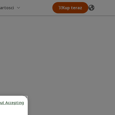
artosci
Kup teraz
out Accepting