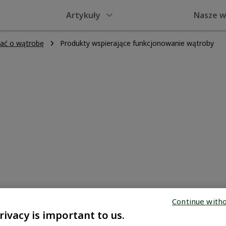
Artykuły
Nasze w
bać o wątrobę
Produkty wspierające funkcjonowanie wątroby
że twojej
jak należy
Continue with
rivacy is important to us.