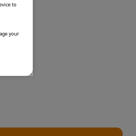
evice to
age your