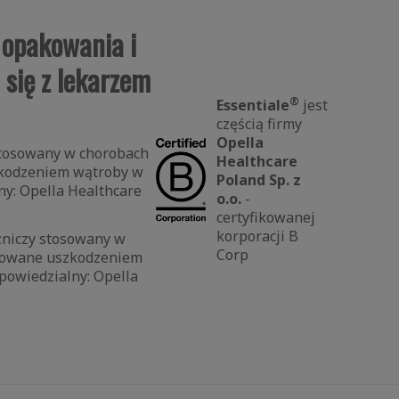
o opakowania i
 się z lekarzem
®
Essentiale
jest
częścią firmy
Opella
 stosowany w chorobach
Healthcare
zkodzeniem wątroby w
Poland Sp. z
ny: Opella Healthcare
o.o.
-
certyfikowanej
korporacji B
czniczy stosowany w
Corp
odowane uszkodzeniem
powiedzialny: Opella