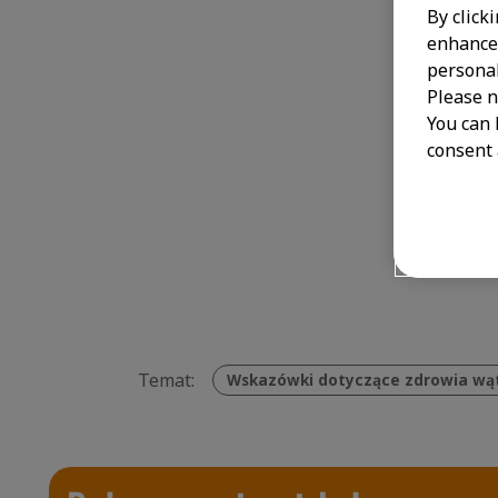
By click
enhance 
personal
Please n
You can 
consent 
Temat:
Wskazówki dotyczące zdrowia wą