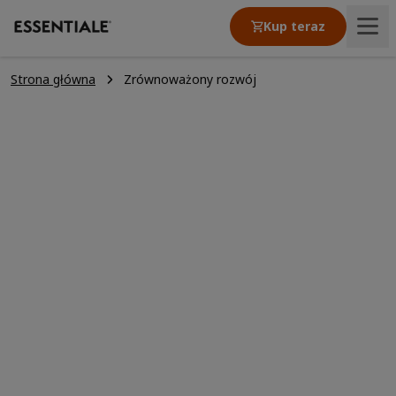
Kup teraz
Strona główna
Zrównoważony rozwój
Produkty
Artykuły
Nasze wartosci