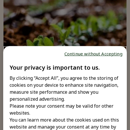
Continue without Accepting
Składniki
Your privacy is important to us.
By clicking “Accept All”, you agree to the storing of
®
Essentiale
wykorzystuje wyłącznie ekstrakty
cookies on your device to enhance site navigation,
naturalnych, roślinnych fosfolipidów pochodzących z
measure site performance and show you
soi, które mogą integrować się z błonami komórkowymi
personalized advertising.
i współtworzyć ich skład wraz z endogennymi
Please note your consent may be valid for other
fosfolipidami.
websites.
You can learn more about the cookies used on this
®
Essentiale
zawiera mieszaninę fosfolipidów
website and manage your consent at any time by
wyprowadzonych z niezbędnych kwasów tłuszczowych,