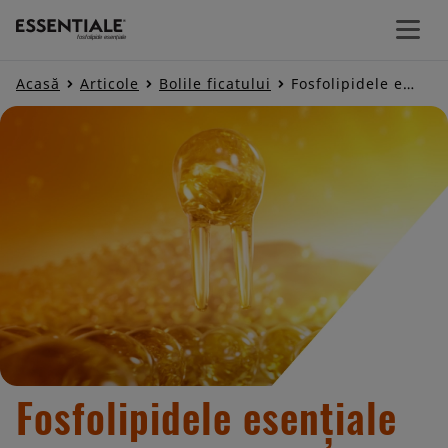
Acasă
Articole
Bolile ficatului
Fosfolipidele esențiale protejează ficatul
Acasă
Produse
Articole
Valorile noastre
Fosfolipidele esențiale