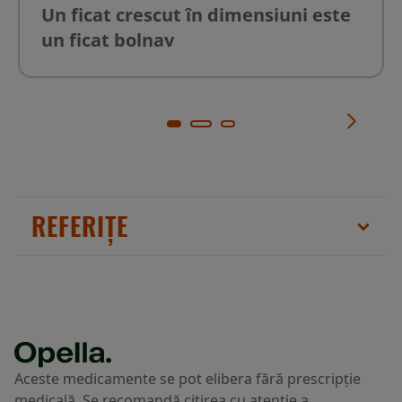
Un ficat crescut în dimensiuni este
un ficat bolnav
REFERIȚE
Kozłowska-Wojciechowska M. Niezbędne
fosfolipidy. Terapia June 2014;6 No. 2
(307):13-15
Aleynik S.I., Lieber
Aceste medicamente se pot elibera fără prescripție
C.S. Polyenylphosphatidylcholine corrects
medicală. Se recomandă citirea cu atenție a