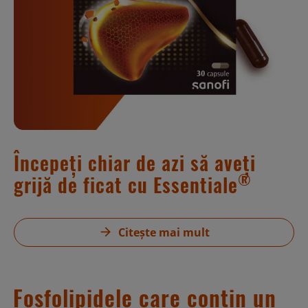
Începeți chiar de azi să aveți
®
grijă de ficat cu Essentiale
Citește mai mult
Fosfolipidele care conțin un