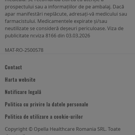
the alcohol-induced hepatic oxidative stress
prospectului sau a informațiilor de pe ambalaj. Dacă
by restoring s-adenosylmethionine Alcohol
apar manifestări neplăcute, adresați-vă medicului sau
Alcohol May-Jun 2003;38(3):208-12.
farmacistului. Medicamentele expirate și/sau
https://pubmed.ncbi.nlm.nih.gov/12711653/
neutilizate se consideră deșeuri periculoase. Viza de
accessed on: 14.05.2021
publicitate
nr.viza 8166 din 03.03.2026
Siepka E. et al. Charakterystyka aktywności
MAT-RO-2500578
biologicznej Fosfolipidów żółtka; Żywność.
Nauka. Technologia. Jakość, 2015, 2 (99), 15 –
28
Contact
Harta website
Kidd P. Phosphatidylcholine: A Superior
Protectant Against Liver Damage Alt Med
Notificare legală
Rev 1996;1(4):258-274
Politica cu privire la datele personale
Politica de utilizare a cookie-urilor
MAT-RO-2100366 – 1.0 – 08/2021
Copyright © Opella Healthcare Romania SRL. Toate