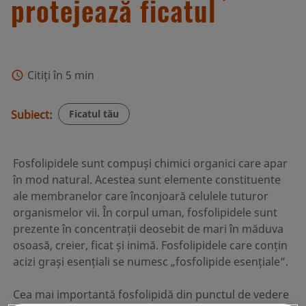
protejează ficatul
Citiți în 5 min
Subiect:
Ficatul tău
Fosfolipidele sunt compuși chimici organici care apar
în mod natural. Acestea sunt elemente constituente
ale membranelor care înconjoară celulele tuturor
organismelor vii. În corpul uman, fosfolipidele sunt
prezente în concentrații deosebit de mari în măduva
osoasă, creier, ficat și inimă. Fosfolipidele care conțin
acizi grași esențiali se numesc „fosfolipide esențiale”.
Cea mai importantă fosfolipidă din punctul de vedere