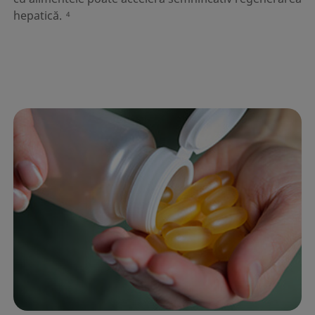
hepatică.
4