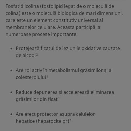
Fosfatidilcolina (fosfolipid legat de o moleculă de
colină) este o moleculă biologică de mari dimensiuni,
care este un element constitutiv universal al
membranelor celulare. Aceasta participă la
numeroase procese importante:
Protejează ficatul de leziunile oxidative cauzate
de alcool
2
Are rol activ în metabolismul grăsimilor și al
colesterolului
1
Reduce depunerea și accelerează eliminarea
grăsimilor din ficat
1
Are efect protector asupra celulelor
hepatice (hepatocitelor)
1