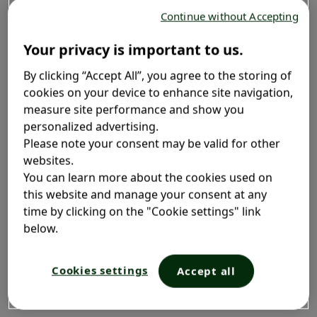
al funcționării normale a ficatului
Continue without Accepting
este
fosfatidilcolina
(fosfolipid legat de o moleculă de
colină). Aceasta reprezintă aproximativ 40% din
Your privacy is important to us.
totalitatea fosfolipidelor care formează membranele
celulare.
În aproape toate cazurile de leziuni
1
By clicking “Accept All”, you agree to the storing of
hepatice, indiferent de cauza acestora, membranele
cookies on your device to enhance site navigation,
celulare ale hepatocitelor sunt lezate.
measure site performance and show you
1
personalized advertising.
Please note your consent may be valid for other
websites.
De ce este fosfatidilcolina
You can learn more about the cookies used on
esențială pentru ficatul
this website and manage your consent at any
time by clicking on the "Cookie settings" link
dumneavoastră?
below.
Fosfatidilcolina este o substanță nutritivă care este
Cookies settings
Accept all
necesară pentru funcționarea adecvată a
organismului