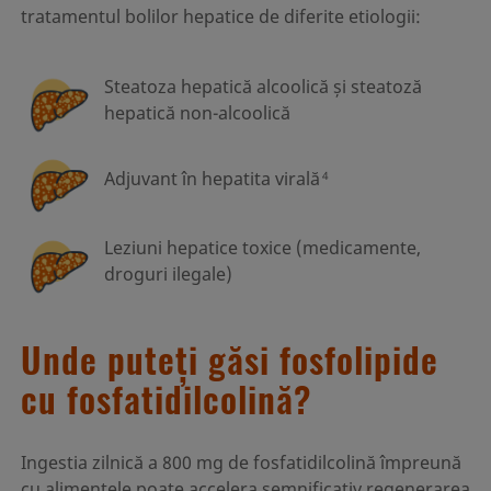
tratamentul bolilor hepatice de diferite etiologii:
Steatoza hepatică alcoolică și steatoză
hepatică non-alcoolică
Adjuvant în hepatita virală
4
Leziuni hepatice toxice (medicamente,
droguri ilegale)
Unde puteți găsi fosfolipide
cu fosfatidilcolină?
Ingestia zilnică a 800 mg de fosfatidilcolină împreună
cu alimentele poate accelera semnificativ regenerarea